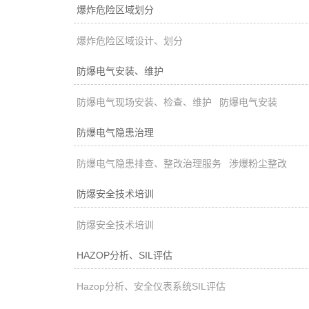
爆炸危险区域划分
爆炸危险区域设计、划分
防爆电气安装、维护
防爆电气现场安装、检查、维护
防爆电气安装
防爆电气隐患治理
防爆电气隐患排查、整改治理服务
涉爆粉尘整改
防爆安全技术培训
防爆安全技术培训
HAZOP分析、SIL评估
Hazop分析、安全仪表系统SIL评估