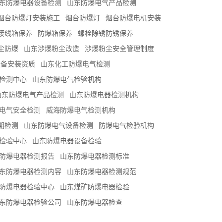
东防爆电器设备检测
山东防爆电气产品检测
烟台防爆灯安装施工
烟台防爆灯
烟台防爆电机安装
接线箱保养
防爆箱保养
螺栓除锈防锈保养
尘防爆
山东涉爆粉尘改造
涉爆粉尘安全管理制度
设备安装资质
山东化工防爆电气检测
检测中心
山东防爆电气检验机构
山东防爆电气产品检测
山东防爆电器检测机构
电气安全检测
威海防爆电气检测机构
期检测
山东防爆电气设备检测
防爆电气检验机构
检验中心
山东防爆电器设备检验
防爆电器检测报告
山东防爆电器检测标准
东防爆电器检测内容
山东防爆电器检测规范
防爆电器检验中心
山东煤矿防爆电器检验
东防爆电器检验公司
山东防爆电器检查