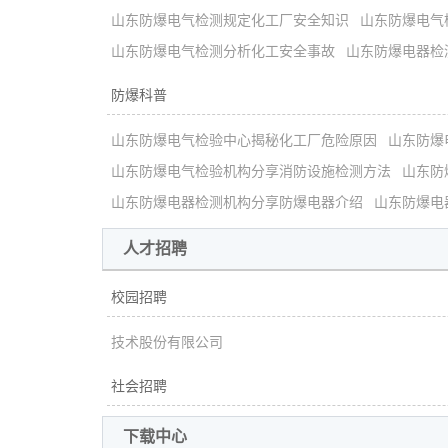
山东防爆电气检测规定化工厂安全知识
山东防爆电气
山东防爆电气检测分析化工安全事故
山东防爆电器检
防爆科普
山东防爆电气检验中心揭秘化工厂危险原因
山东防爆
山东防爆电气检验机构分享消防设施检测方法
山东防
山东防爆电器检测机构分享防爆电器介绍
山东防爆电
人才招聘
校园招聘
技术股份有限公司
社会招聘
下载中心