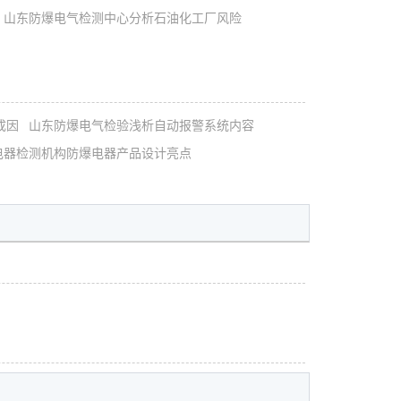
山东防爆电气检测中心分析石油化工厂风险
成因
山东防爆电气检验浅析自动报警系统内容
电器检测机构防爆电器产品设计亮点