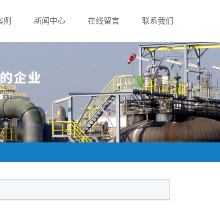
案例
新闻中心
在线留言
联系我们