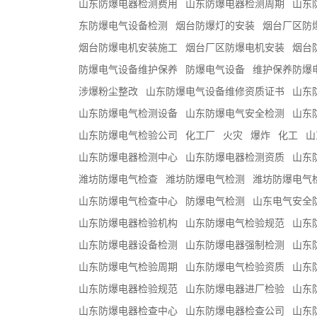
山东防爆电器检测费用
山东防爆电器检测周期
山东
东防爆电气设备检测
烟台防爆灯的安装
烟台厂区防
烟台防爆电机安装施工
烟台厂区防爆电机安装
烟台
防爆电气设备维护保养
防爆电气设备
维护保养防爆
涉爆粉尘整改
山东防爆电气设备维修资质证书
山东
山东防爆电气检测设备
山东防爆电气安全检测
山东
山东防爆电气检验公司
化工厂
火灾
爆炸
化工
山
山东防爆电器检测中心
山东防爆电器检测资质
山东
潍坊防爆电气检查
潍坊防爆电气检测
潍坊防爆电气
山东防爆电气检查中心
防爆电气检测
山东电气安全
山东防爆电器检验机构
山东防爆电气检验规范
山东
山东防爆电器设备检测
山东防爆电器强制检测
山东
山东防爆电气检验周期
山东防爆电气检验资质
山东
山东防爆电器检验规范
山东防爆电器进厂检验
山东
山东防爆电器检查中心
山东防爆电器检查公司
山东