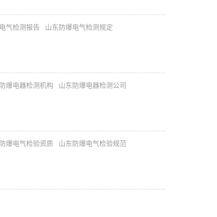
电气检测报告
山东防爆电气检测规定
防爆电器检测机构
山东防爆电器检测公司
防爆电气检验资质
山东防爆电气检验规范