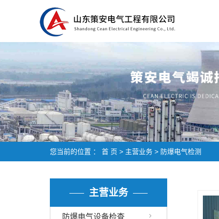
您当前的位置 ：
首 页
>
主营业务
>
防爆电气检测
主营业务
防爆电气设备检查