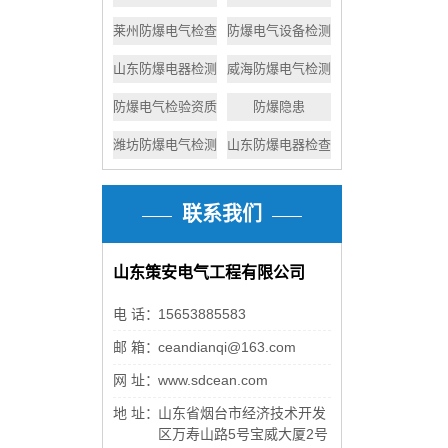
莱州防爆电气检查
防爆电气设备检测
山东防爆电器检测
威海防爆电气检测
防爆电气检验资质
防爆隐患
潍坊防爆电气检测
山东防爆电器检查
联系我们
山东策安电气工程有限公司
电 话：
15653885583
邮 箱：
ceandianqi@163.com
网 址：
www.sdcean.com
地 址：
山东省烟台市经济技术开发
区万寿山路5号宝威大厦2号