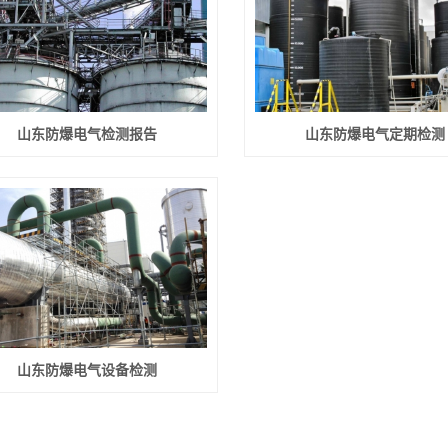
山东防爆电气检测报告
山东防爆电气定期检测
山东防爆电气设备检测