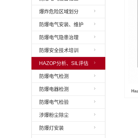
爆炸危险区域划分
防爆电气安装、维护
防爆电气隐患治理
防爆安全技术培训
HAZOP分析、SIL评估
防爆电气检测
防爆电器检测
H
防爆电气检验
涉爆粉尘除尘
防爆灯安装