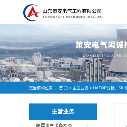
您当前的位置 ：
首 页
>
主营业务
>
HAZOP分析、SIL
主营业务
防爆电气设备检查