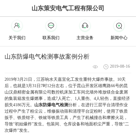
山东策安电气工程有限公司
关于我们
联系我们
主营业务
新闻中心
山东防爆电气检测事故案例分析
2019-08-16
2019年3月21日，江苏响水天嘉宜化工发生重特大爆炸事故。10天
后，也就是3月31日7时12分左右，位于昆山开发区雄鹰路66号的昆
山汉鼎精密金属有限公司数控机床加工车间北墙外堆放镁合金废屑
的集装箱发生爆燃事，造成7人死亡、1人重伤、4人轻伤，直接经济
损失4186万元。
山东防爆电气检测
分析，在进行三层平台清理作业
过程中产生了粉尘云，维修振动筛和清理平台淀粉时，使用了铁质
扳手、铁质钳子、铁锨等铁质工具，产生了机械撞击和摩擦火花，
导致“初始爆炸”发生。包装间、仓库设备和地面积尘严重，导致“二
次爆炸”发生。