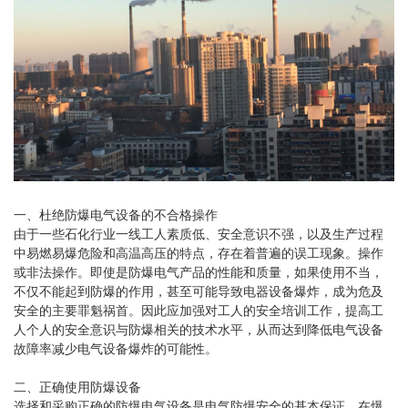
一、杜绝防爆电气设备的不合格操作
由于一些石化行业一线工人素质低、安全意识不强，以及生产过程
中易燃易爆危险和高温高压的特点，存在着普遍的误工现象。操作
或非法操作。即使是防爆电气产品的性能和质量，如果使用不当，
不仅不能起到防爆的作用，甚至可能导致电器设备爆炸，成为危及
安全的主要罪魁祸首。因此应加强对工人的安全培训工作，提高工
人个人的安全意识与防爆相关的技术水平，从而达到降低电气设备
故障率减少电气设备爆炸的可能性。
二、正确使用防爆设备
选择和采购正确的防爆电气设备是电气防爆安全的基本保证。在爆