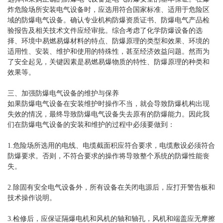
炸危险场所安装电气设备时，应选用符合国家标准、适用于危险区
域的防爆电气设备。确认专业机构防爆资质证书、防爆电气产品检
验报告及相关技术文件应经审批。综合考虑了化学防爆设备的选
择、环境中易燃易爆材料的特点、防爆原理的类型和效果、环境的
适用性、安装、维护和使用的特殊性，甚至经济效益问题。然而为
了安全起见，关键因素是易燃易爆物质的特性、防爆原理的种类和
效果等。
三、加强防爆电气设备的维护与保养
如果防爆电气设备在安装维护时操作不当，就会导致防爆机构出现
失效的情况，最终导致防爆电气设备失去原有的防爆能力。因此我
们在防爆电气设备的安装和维护的过程中必须要做到：
1.危险场所选用的电线、电缆截面积应符合要求，电缆敷设必须符合
防爆要求。否则，不符合要求的操作将导致整个系统的防爆性能丧
失。
2.除固有安全电气设备外，所有设备在关闭电源后，应打开警告板和
技术操作说明。
3.检修后，应保证隔爆电机和风机的轴和轴孔，风机和端盖应无摩擦