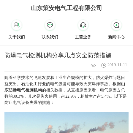
山东策安电气工程有限公司
关于我们
联系我们
主营业务
新闻中心
防爆电气检测机构分享几点安全防范措施
2019-11-11
随着科学技术的飞速发展和工业生产规模的扩大，防火爆炸问题日
益突出。石油化工行业的电气设备可能导致火灾爆炸事故。根据
山
东防爆电气检测机构
的相关数据，从直接原因来看，电气原因占总
数的30.3%，其次是失火使用，占22.9%，粗放生产占5.4%。以下是
防止电气设备失爆的措施：