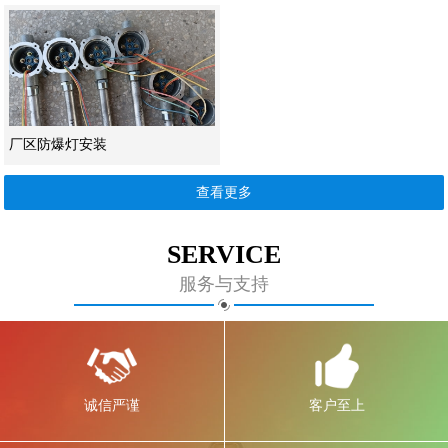
厂区防爆灯安装
查看更多
SERVICE
服务与支持
诚信严谨
客户至上